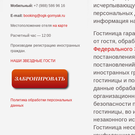
исчерпывающую
Мобильный:
+7 (988) 586 96 16
персональных 
E-mail:
booking@ogk-gornyak.ru
информация на
Местоположение отеля
на карте
Гостиница гар
Расчетный час — 12:00
от гостя, обра
Производим регистрацию иностранных
Федерального 
граждан.
постановления 
НАШИ ЗВЕЗДНЫЕ ГОСТИ
постановлений
иностранных г
гостиницы и п
данные обраба
организационн
Политика обработки персональных
безопасности 
данных
гостиницы, во
незаконного и
Гостиница нес