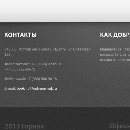
346500, Ростовская область, г.Шахты, ул.Советская,
Маршрутное та
193
вокзала, № 1 от 
въезда в город м
Телефон/факс:
+7 (8636) 22-05-70,
+7 (8636) 22-05-72
Мобильный:
+7 (988) 586 96 16
E-mail:
booking@ogk-gornyak.ru